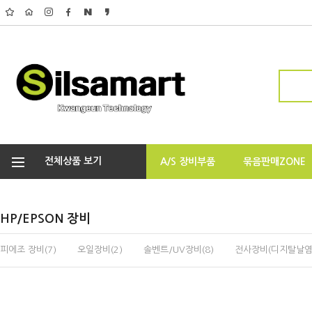
전체상품 보기
A/S 장비부품
묶음판매ZONE
HP/EPSON 장비
피에조 장비(7)
오일장비(2)
솔벤트/UV장비(8)
전사장비(디지탈날염기